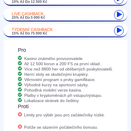
10% Až Do 12 500 Kč
LIVE CASHBACK
25% Až Do 5 000 Kč
TÝDENNÍ CASHBACK
15% Až Do 75 000 Kč
Pro
Kasino známého provozovatele.
Až 12 500 korun a 200 FS za první vklad.
Více než 8800 her od oblíbených poskytovatelů.
Herní stoly se skutečnými krupiéry.
Věrnostní program s prvky gamifikace.
Výhodné kurzy na sportovní sázky.
Pohodlná mobilní verze kasina.
Platby v kryptoměnách při vstupu/výstupu.
Lokalizace stránek do češtiny.
Proti
Limity pro výběr jsou pro začátečníky nízké.
Potíže se sázením počátečního bonusu.