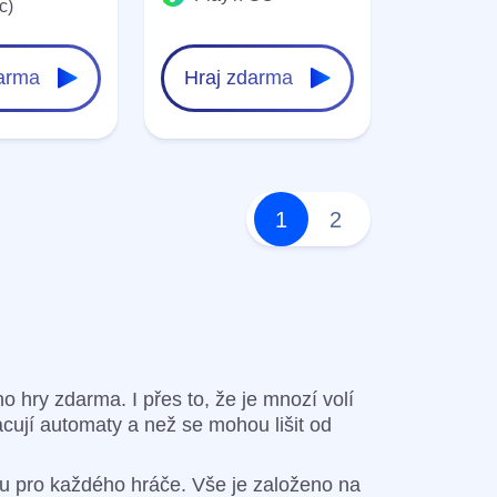
c)
darma
Hraj zdarma
1
2
o hry zdarma. I přes to, že je mnozí volí
cují automaty a než se mohou lišit od
ru pro každého hráče. Vše je založeno na