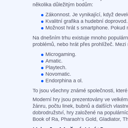
několika důležitým bodům:
Zákonnost. Je vynikající, když dev
Kvalitní grafika a hudební doprovod.
Možnost hrát s smartphone. Pokud na
Na dnešním trhu existuje mnoho populární
problémů, nebo hrát přes prohlížeč. Mezi 
Microgaming.
Amatic.
Playtech.
Novomatic.
Endorphina a ol.
To jsou všechny známé společnosti, které z
Moderní hry jsou prezentovány ve velkém s
žánru, počtu linek, bubnů a dalších vlastn
dobrodružství, hry založené na populárníc
Book of Ra, Pharaoh’s Gold, Gladiator, T