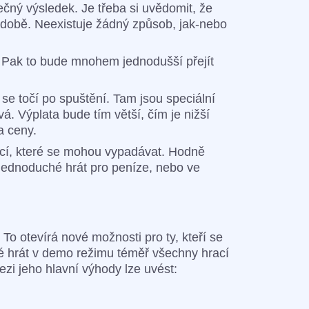
čný výsledek. Je třeba si uvědomit, že
é době. Neexistuje žádný způsob, jak-nebo
. Pak to bude mnohem jednodušší přejít
 se točí po spuštění. Tam jsou speciální
. Výplata bude tím větší, čím je nižší
a ceny.
ací, které se mohou vypadávat. Hodně
i jednoduché hrát pro peníze, nebo ve
To otevírá nové možnosti pro ty, kteří se
né hrát v demo režimu téměř všechny hrací
zi jeho hlavní výhody lze uvést: