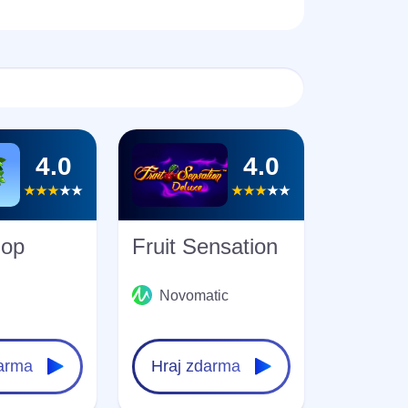
4.0
4.0
hop
Fruit Sensation
Novomatic
darma
Hraj zdarma