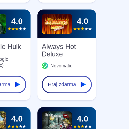
4.0
4.0
ble Hulk
Always Hot
Deluxe
ogic
c)
Novomatic
darma
Hraj zdarma
4.0
4.0