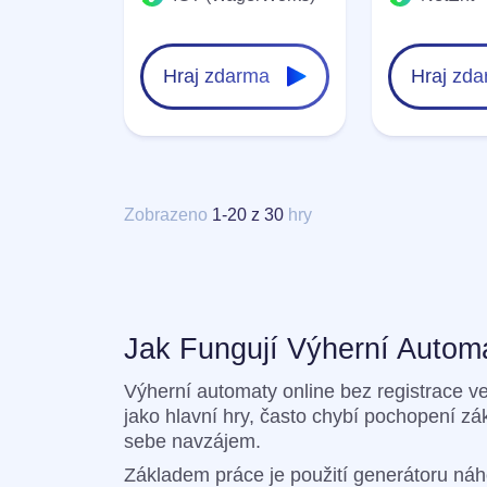
Hraj zdarma
Hraj zd
Zobrazeno
1-20 z 30
hry
Jak Fungují Výherní Autom
Výherní automaty online bez registrace ve 
jako hlavní hry, často chybí pochopení zá
sebe navzájem.
Základem práce je použití generátoru náh