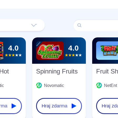
4.0
4.0
 Hot
Spinning Fruits
Fruit S
ic
Novomatic
NetEnt
arma
Hraj zdarma
Hraj z