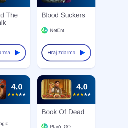
nd The
Blood Suckers
lk
NetEnt
darma
Hraj zdarma
4.0
4.0
Book Of Dead
ogic
Play'n GO