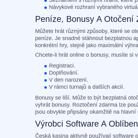
Seznámení s různými hrami, které p
Návykové rozhraní vybraného virtuál
Peníze, Bonusy A Otočení
Můžete hrát různými způsoby, které se ote
peníze. Je snadné stáhnout bezplatnou apl
konkrétní hry, stejně jako maximální výh
Chcete-li hrát online o bonusy, musíte s
Registraci.
Doplňování.
V den narození.
V rámci turnajů a dalších akcií.
Bonusy se liší. Může to být bezplatná otoč
vyhrát bonusy. Roztočení zdarma lze použí
jsou obvykle připsány okamžitě na hlavní úč
Výrobci Software A Oblíbe
Česká kasina aktivně používají software 